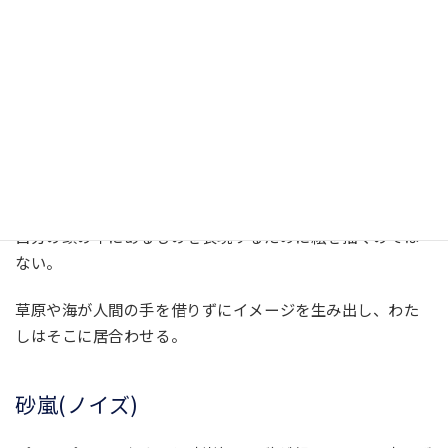
草原は夢を見る
草原の夢
短編映画『TROLLEY』に夜の草原の描写がある。タルコフ
スキーの映画『惑星ソラリス』で、海が意識や知性を持つ
ように、草原もまた知性を持ち夢を見る。
自分の頭の中にあるものを表現するために絵を描くのでは
ない。
草原や海が人間の手を借りずにイメージを生み出し、わた
しはそこに居合わせる。
砂嵐(ノイズ)