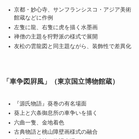
京都・妙心寺、サンフランシスコ・アジア美術
館蔵などに作例
左隻に龍、右隻に虎を描く水墨画
禅僧の主題を狩野派の様式で展開
友松の雲龍図と同主題ながら、装飾性で差異化
「車争図屛風」（東京国立博物館蔵）
『源氏物語』葵巻の有名場面
葵上と六条御息所の車争いを描く
六曲一隻、金地着色
古典物語と桃山障壁画様式の融合