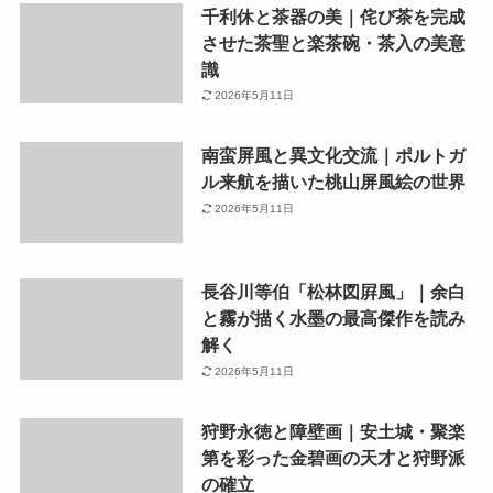
千利休と茶器の美｜侘び茶を完成
させた茶聖と楽茶碗・茶入の美意
識
2026年5月11日
南蛮屏風と異文化交流｜ポルトガ
ル来航を描いた桃山屏風絵の世界
2026年5月11日
長谷川等伯「松林図屛風」｜余白
と霧が描く水墨の最高傑作を読み
解く
2026年5月11日
狩野永徳と障壁画｜安土城・聚楽
第を彩った金碧画の天才と狩野派
の確立