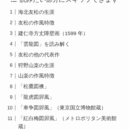
海北友松の生涯
友松の作風特徴
建仁寺方丈障壁画（1599 年）
「雲龍図」を読み解く
友松の他の代表作
狩野山楽の生涯
山楽の作風特徴
「松鷹図襖」
「龍虎図屛風」
「車争図屛風」（東京国立博物館蔵）
「紅白梅図屛風」（メトロポリタン美術館
蔵）