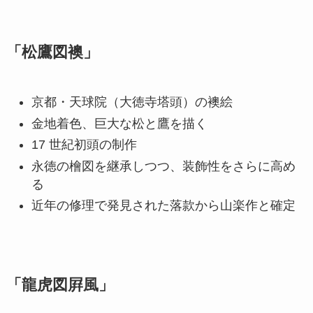
「松鷹図襖」
京都・天球院（大徳寺塔頭）の襖絵
金地着色、巨大な松と鷹を描く
17 世紀初頭の制作
永徳の檜図を継承しつつ、装飾性をさらに高め
る
近年の修理で発見された落款から山楽作と確定
「龍虎図屛風」