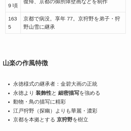
復帰、京都の御所障壁画などを制作
9 頃
163
京都で病没。享年 77。京狩野を弟子・狩
5
野山雪に継承
山楽の作風特徴
永徳様式の継承者：金碧大画の正統
永徳より
装飾性
と
細密描写
を強める
動物・鳥の描写に精彩
江戸狩野（探幽）よりも華麗・濃彩
京都を本拠とする
京狩野
を樹立