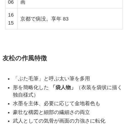
06
画
16
京都で病没。享年 83
15
友松の作風特徴
「ぶた毛筆」と呼ぶ太い筆を多用
形を簡略化した
「袋人物」
（衣装を袋状に描く
独自様式）
水墨を主体、必要に応じて金地着色も
豪壮な構図と細部の繊細さの両立
武人としての気骨が画面の力強さに転化