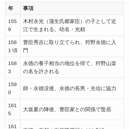
年
事項
155
木村永光（蒲生氏郷家臣）の子として近
9
江で生まれる。幼名・光頼
158
豊臣秀吉に取り立てられ、狩野永徳に入
1 頃
門
158
永徳の養子相当の地位を得て、狩野山楽
3
の名を許される
159
師・永徳没後、永徳の長男・光信に協力
0
161
大坂夏の陣後、豊臣家との関係で蟄居
5
161