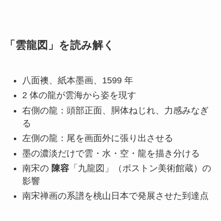
「雲龍図」を読み解く
八面襖、紙本墨画、1599 年
2 体の龍が雲海から姿を現す
右側の龍：頭部正面、胴体ねじれ、力感みなぎ
る
左側の龍：尾を画面外に張り出させる
墨の濃淡だけで雲・水・空・龍を描き分ける
南宋の
陳容
「九龍図」（ボストン美術館蔵）の
影響
南宋禅画の系譜を桃山日本で発展させた到達点