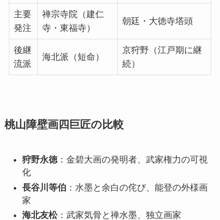
主要
禅宗寺院（建仁
朝廷・大徳寺塔頭
発注
寺・東福寺）
後継
京狩野（江戸期に継
海北派（短命）
流派
続）
桃山障壁画四巨匠の比較
狩野永徳
：金碧大画の発明者、武家権力の可視
化
長谷川等伯
：水墨と余白の侘び、能登の外様画
家
海北友松
：武家気骨と禅水墨、独立画家