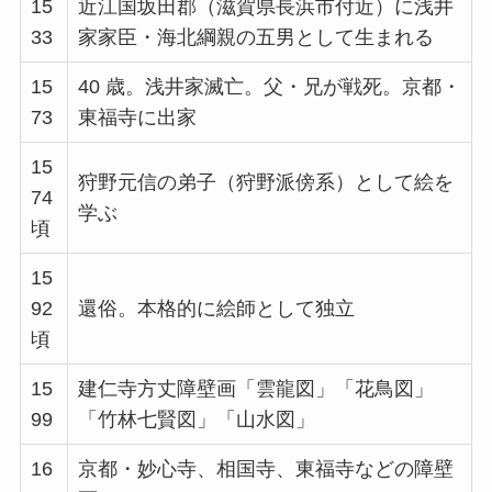
15
近江国坂田郡（滋賀県長浜市付近）に浅井
33
家家臣・海北綱親の五男として生まれる
15
40 歳。浅井家滅亡。父・兄が戦死。京都・
73
東福寺に出家
15
狩野元信の弟子（狩野派傍系）として絵を
74
学ぶ
頃
15
92
還俗。本格的に絵師として独立
頃
15
建仁寺方丈障壁画「雲龍図」「花鳥図」
99
「竹林七賢図」「山水図」
16
京都・妙心寺、相国寺、東福寺などの障壁