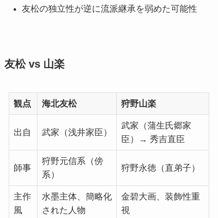
友松の独立性が逆に流派継承を弱めた可能性
友松 vs 山楽
観点
海北友松
狩野山楽
武家（蒲生氏郷家
出自
武家（浅井家臣）
臣）→ 秀吉直臣
狩野元信系（傍
師事
狩野永徳（直弟子）
系）
主作
水墨主体、簡略化
金碧大画、装飾性重
風
された人物
視