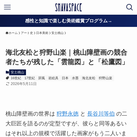
感性と知識で楽しむ美術鑑賞プログラム→
ホーム
アート史
日本美術
安土桃山
海北友松と狩野山楽｜桃山障壁画の競合
者たちが残した「雲龍図」と「松鷹図」
安土桃山
16世紀
17世紀
屛風
岩絵具
日本
水墨
海北友松
狩野山楽
2026年5月11日
桃山障壁画の世界は
狩野永徳
と
長谷川等伯
の二
大巨匠を語るのが定型ですが、彼らと同等あるい
はそれ以上の規模で活躍した画家がもう二人いま