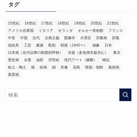
タグ
15世紀
16世紀
17世紀
18世紀
19世紀
20世紀
21世紀
アメリカ合衆国
イタリア
オランダ
オルセー美術館
フランス
中世
中国
古代
古典主義
図像学
大理石
宗教画
屛風
岩絵具
工芸
建築
彫刻
戦後（1945〜）
抽象
日本
日本画（近代以降の制度的呼称）
木版（多色摺木版含む）
東京
歴史画
水墨
油彩
浮世絵
現代アート（横断）
神話
粘土・陶土
紙
絵画
絹
肖像
花鳥
韓国・朝鮮
風俗画
風景画