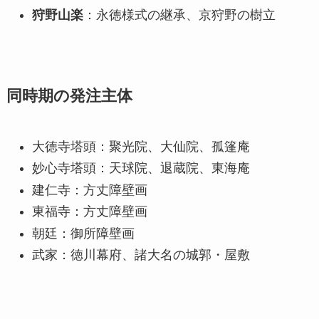
狩野山楽
：永徳様式の継承、京狩野の樹立
同時期の発注主体
大徳寺塔頭：聚光院、大仙院、孤篷庵
妙心寺塔頭：天球院、退蔵院、東海庵
建仁寺：方丈障壁画
東福寺：方丈障壁画
朝廷：御所障壁画
武家：徳川幕府、諸大名の城郭・屋敷