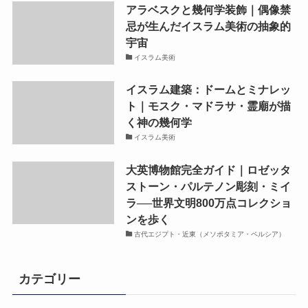
アラベスクと幾何学装飾｜偶像禁
忌が生んだイスラム美術の抽象的
宇宙
イスラム美術
イスラム建築：ドームとミナレッ
ト｜モスク・マドラサ・霊廟が描
く神の幾何学
イスラム美術
大英博物館完全ガイド｜ロゼッタ
ストーン・パルテノン彫刻・ミイ
ラ──世界文明800万点コレクショ
ンを歩く
古代エジプト・近東（メソポタミア・ペルシア）
カテゴリー