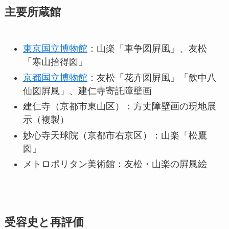
主要所蔵館
東京国立博物館
：山楽「車争図屛風」、友松
「寒山拾得図」
京都国立博物館
：友松「花卉図屛風」「飲中八
仙図屛風」、建仁寺寄託障壁画
建仁寺（京都市東山区）：方丈障壁画の現地展
示（複製）
妙心寺天球院（京都市右京区）：山楽「松鷹
図」
メトロポリタン美術館：友松・山楽の屛風絵
受容史と再評価