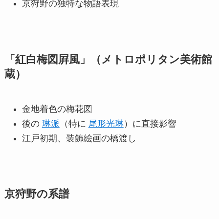
京狩野の独特な物語表現
「紅白梅図屛風」（メトロポリタン美術館
蔵）
金地着色の梅花図
後の
琳派
（特に
尾形光琳
）に直接影響
江戸初期、装飾絵画の橋渡し
京狩野の系譜