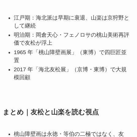
江戸期：海北派は早期に衰退、山楽は京狩野と
して継続
明治期：岡倉天心・フェノロサの桃山美術再評
価で友松が浮上
1965 年「桃山障壁画展」（東博）で四巨匠並
置
2017 年「海北友松展」（京博・東博）で大規
模回顧
まとめ｜友松と山楽を読む視点
桃山障壁画は永徳・等伯の二極ではなく、友