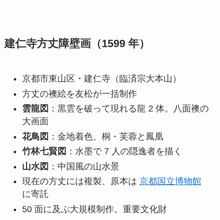
建仁寺方丈障壁画（1599 年）
京都市東山区・建仁寺（臨済宗大本山）
方丈の襖絵を友松が一括制作
雲龍図
：黒雲を破って現れる龍 2 体。八面襖の
大画面
花鳥図
：金地着色、桐・芙蓉と鳳凰
竹林七賢図
：水墨で 7 人の隠逸者を描く
山水図
：中国風の山水景
現在の方丈には複製、原本は
京都国立博物館
に寄託
50 面に及ぶ大規模制作。重要文化財