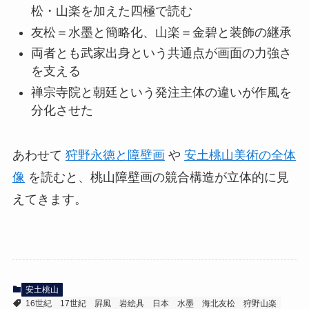
松・山楽を加えた四極で読む
友松＝水墨と簡略化、山楽＝金碧と装飾の継承
両者とも武家出身という共通点が画面の力強さ
を支える
禅宗寺院と朝廷という発注主体の違いが作風を
分化させた
あわせて
狩野永徳と障壁画
や
安土桃山美術の全体
像
を読むと、桃山障壁画の競合構造が立体的に見
えてきます。
安土桃山
16世紀
17世紀
屛風
岩絵具
日本
水墨
海北友松
狩野山楽