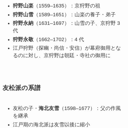
狩野山楽
（1559–1635）：京狩野の祖
狩野山雪
（1589–1651）：山楽の養子・弟子
狩野永納
（1631–1697）：山雪の子、京狩野 3
代
狩野永敬
（1662–1702）：4 代
江戸狩野（探幽・尚信・安信）が幕府御用とな
るのに対し、京狩野は朝廷・寺社の御用に
友松派の系譜
友松の子・
海北友雪
（1598–1677）：父の作風
を継承
江戸期の海北派は友雪以後に縮小