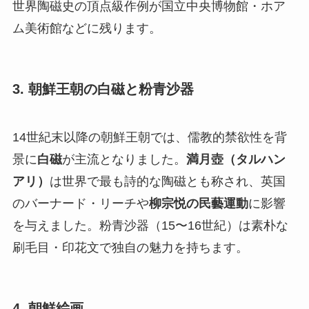
世界陶磁史の頂点級作例が国立中央博物館・ホア
ム美術館などに残ります。
3. 朝鮮王朝の白磁と粉青沙器
14世紀末以降の朝鮮王朝では、儒教的禁欲性を背
景に
白磁
が主流となりました。
満月壺（タルハン
アリ）
は世界で最も詩的な陶磁とも称され、英国
のバーナード・リーチや
柳宗悦の民藝運動
に影響
を与えました。粉青沙器（15〜16世紀）は素朴な
刷毛目・印花文で独自の魅力を持ちます。
4. 朝鮮絵画