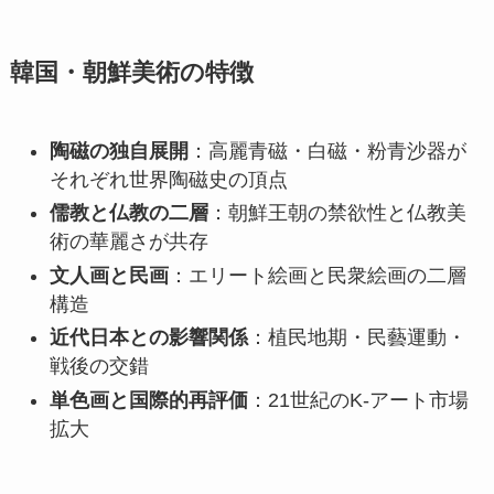
韓国・朝鮮美術の特徴
陶磁の独自展開
：高麗青磁・白磁・粉青沙器が
それぞれ世界陶磁史の頂点
儒教と仏教の二層
：朝鮮王朝の禁欲性と仏教美
術の華麗さが共存
文人画と民画
：エリート絵画と民衆絵画の二層
構造
近代日本との影響関係
：植民地期・民藝運動・
戦後の交錯
単色画と国際的再評価
：21世紀のK-アート市場
拡大