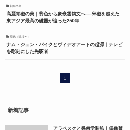
朝鮮半島
高麗青磁の美｜翡色から象嵌雲鶴文へ──宋磁を超えた
東アジア最高の磁器が辿った250年
現代（戦後〜）
ナム・ジュン・パイクとヴィデオアートの起源｜テレビ
を彫刻にした先駆者
1
新着記事
アラベスクと幾何学装飾｜偶像禁