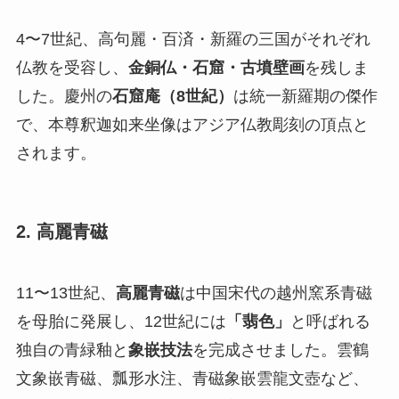
4〜7世紀、高句麗・百済・新羅の三国がそれぞれ
仏教を受容し、
金銅仏・石窟・古墳壁画
を残しま
した。慶州の
石窟庵（8世紀）
は統一新羅期の傑作
で、本尊釈迦如来坐像はアジア仏教彫刻の頂点と
されます。
2. 高麗青磁
11〜13世紀、
高麗青磁
は中国宋代の越州窯系青磁
を母胎に発展し、12世紀には
「翡色」
と呼ばれる
独自の青緑釉と
象嵌技法
を完成させました。雲鶴
文象嵌青磁、瓢形水注、青磁象嵌雲龍文壺など、