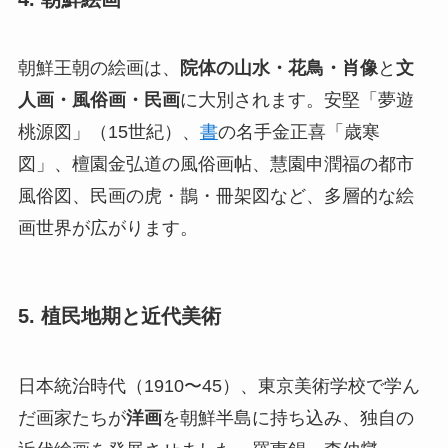
朝鮮王朝の絵画は、
院体の山水・花鳥・肖像
と
文
人画・風俗画・民画
に大別されます。安堅「夢遊
桃源図」（15世紀）、
書
の名手金正喜「歳寒
図」、檀園金弘道の風俗画帖、慧園申潤福の都市
風俗図、民画の虎・鵲・冊架図など、多層的な絵
画世界が広がります。
5. 植民地期と近代美術
日本統治時代（1910〜45）、東京美術学校で学ん
だ画家たちが
洋画
を朝鮮半島に持ち込み、独自の