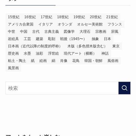
15世紀
16世紀
17世紀
18世紀
19世紀
20世紀
21世紀
アメリカ合衆国
イタリア
オランダ
オルセー美術館
フランス
中世
中国
古代
古典主義
図像学
大理石
宗教画
屛風
岩絵具
工芸
建築
彫刻
戦後（1945〜）
抽象
日本
日本画（近代以降の制度的呼称）
木版（多色摺木版含む）
東京
歴史画
水墨
油彩
浮世絵
現代アート（横断）
神話
粘土・陶土
紙
絵画
絹
肖像
花鳥
韓国・朝鮮
風俗画
風景画