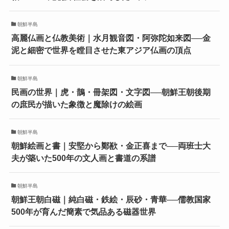
朝鮮半島
高麗仏画と仏教美術｜水月観音図・阿弥陀如来図──金
泥と細密で世界を瞠目させた東アジア仏画の頂点
朝鮮半島
民画の世界｜虎・鵲・冊架図・文字図──朝鮮王朝後期
の庶民が描いた象徴と魔除けの絵画
朝鮮半島
朝鮮絵画と書｜安堅から鄭歚・金正喜まで──両班士大
夫が築いた500年の文人画と書道の系譜
朝鮮半島
朝鮮王朝白磁｜純白磁・鉄絵・辰砂・青華──儒教国家
500年が育んだ簡素で気品ある磁器世界