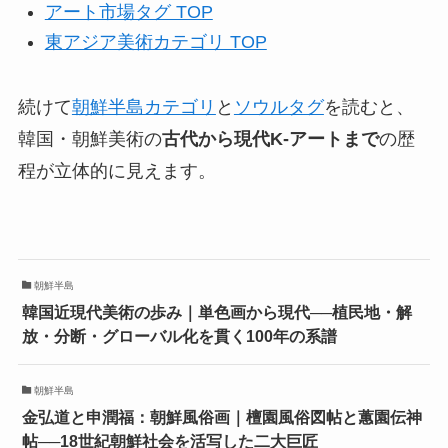
アート市場タグ TOP
東アジア美術カテゴリ TOP
続けて
朝鮮半島カテゴリ
と
ソウルタグ
を読むと、
韓国・朝鮮美術の
古代から現代K-アートまで
の歴
程が立体的に見えます。
朝鮮半島
韓国近現代美術の歩み｜単色画から現代──植民地・解
放・分断・グローバル化を貫く100年の系譜
朝鮮半島
金弘道と申潤福：朝鮮風俗画｜檀園風俗図帖と蕙園伝神
帖──18世紀朝鮮社会を活写した二大巨匠