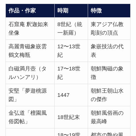
作品・作家
時期
特徴
石窟庵 釈迦如来
8世紀（統
東アジア仏教
坐像
一新羅）
彫刻の頂点
高麗青磁象嵌雲
12〜13世
象嵌技法の代
鶴文梅瓶
紀
表
白磁満月壺（タ
17〜18世
朝鮮陶磁の象
ルハンアリ）
紀
徴
安堅「夢遊桃源
朝鮮王朝山水
1447
図」
の傑作
金弘道「檀園風
朝鮮風俗画の
18世紀末
俗図帖」
最高峰
18〜19世
都市の艶や風