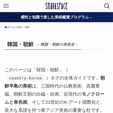
感性と知識で楽しむ美術鑑賞プログラム→
ホーム
韓国・朝鮮
韓国・朝鮮
– 韓国・朝鮮の美術史 –
このページは「韓国・朝鮮」（
）タグの全体ガイドです。
朝
country-korea
鮮半島の美術
は、三国時代の仏教美術、高麗青
磁、朝鮮王朝の白磁・絵画、近現代の
モノクロー
ムと単色画
、そして21世紀のK-アート国際化と、
長大な系譜を持つ東アジア美術の重要な柱です。