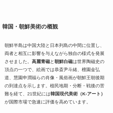
韓国・朝鮮美術の概観
朝鮮半島は中国大陸と日本列島の中間に位置し、
両者と相互に影響を与えながら独自の様式を発展
させました。
高麗青磁
と
朝鮮白磁
は世界陶磁史の
頂点の一つで、絵画では恭斎尹斗緒、檀園金弘
道、慧園申潤福らの肖像・風俗画が朝鮮王朝後期
の到達点を示します。植民地期・分断・戦後の苦
難を経て、21世紀には
韓国現代美術（K-アート）
が国際市場で急速に評価を高めています。