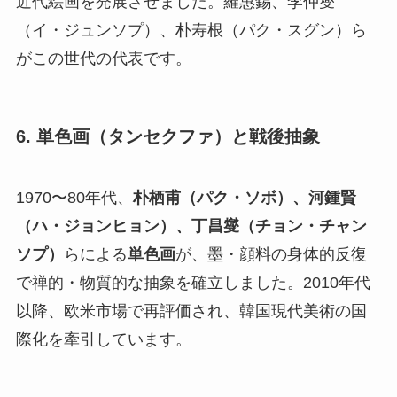
近代絵画を発展させました。羅惠錫、李仲燮
（イ・ジュンソプ）、朴寿根（パク・スグン）ら
がこの世代の代表です。
6. 単色画（タンセクファ）と戦後抽象
1970〜80年代、
朴栖甫（パク・ソボ）、河鍾賢
（ハ・ジョンヒョン）、丁昌燮（チョン・チャン
ソプ）
らによる
単色画
が、墨・顔料の身体的反復
で禅的・物質的な抽象を確立しました。2010年代
以降、欧米市場で再評価され、韓国現代美術の国
際化を牽引しています。