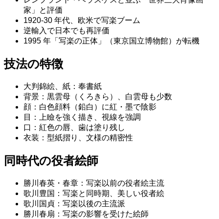
家」と評価
1920-30 年代、欧米で写楽ブーム
逆輸入で日本でも再評価
1995 年「写楽の正体」（東京国立博物館）が転機
技法の特徴
大判錦絵、紙：奉書紙
背景：黒雲母（くろきら）、白雲母も少数
顔：白色顔料（鉛白）に紅・墨で陰影
目：上瞼を強く描き、視線を強調
口：紅色の唇、歯は塗り残し
衣装：型紙摺り、文様の精密性
同時代の役者絵師
勝川春英・春章：写楽以前の役者絵主流
歌川豊国：写楽と同時期、美しい役者絵
歌川国貞：写楽以後の主流派
勝川春扇：写楽の影響を受けた絵師