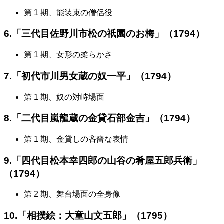
第 1 期、能装束の僧侶役
6.「三代目佐野川市松の祇園のお梅」（1794）
第 1 期、女形の柔らかさ
7.「初代市川男女蔵の奴一平」（1794）
第 1 期、奴の対峙場面
8.「二代目嵐龍蔵の金貸石部金吉」（1794）
第 1 期、金貸しの吝嗇な表情
9.「四代目松本幸四郎の山谷の肴屋五郎兵衛」
（1794）
第 2 期、舞台場面の全身像
10.「相撲絵：大童山文五郎」（1795）