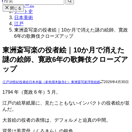
ホーム
閉じる
アート史
日本美術
江戸
東洲斎写楽の役者絵｜10か月で消えた謎の絵師、寛政
6年の歌舞伎クローズアップ
東洲斎写楽の役者絵｜10か月で消えた
謎の絵師、寛政6年の歌舞伎クローズア
ップ
2026年4月30日
江戸
18世紀
役者絵
日本
木版（多色摺木版含む）
東洲斎写楽
浮世絵
紙
1794 年（寛政 6 年）5 月。
江戸の絵草紙屋に、見たこともないインパクトの役者絵が並
んだ。
大首絵の役者の表情は、デフォルメと迫真の中間。
背景は黒雲母（くろきら）の銀色。