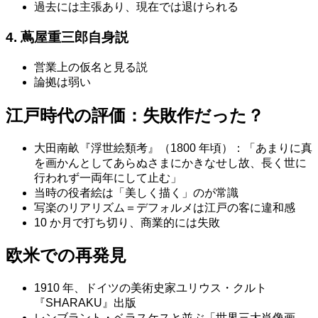
過去には主張あり、現在では退けられる
4. 蔦屋重三郎自身説
営業上の仮名と見る説
論拠は弱い
江戸時代の評価：失敗作だった？
大田南畝『浮世絵類考』（1800 年頃）：「あまりに真
を画かんとしてあらぬさまにかきなせし故、長く世に
行われず一両年にして止む」
当時の役者絵は「美しく描く」のが常識
写楽のリアリズム＝デフォルメは江戸の客に違和感
10 か月で打ち切り、商業的には失敗
欧米での再発見
1910 年、ドイツの美術史家ユリウス・クルト
『SHARAKU』出版
レンブラント・ベラスケスと並ぶ「世界三大肖像画