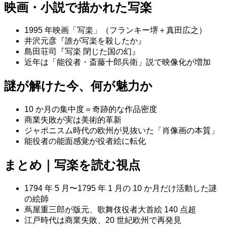
映画・小説で描かれた写楽
1995 年映画「写楽」（フランキー堺＋真田広之）
井沢元彦『誰が写楽を殺したか』
島田荘司『写楽 閉じた国の幻』
近年は「能役者・斎藤十郎兵衛」説で映像化が増加
謎が解けた今、何が魅力か
10 か月の集中度＝奇跡的な作品密度
商業失敗が実は美術的革新
ジャポニスム時代の欧州が見抜いた「肖像画の本質」
能役者の能面感覚が役者絵に転化
まとめ｜写楽を読む視点
1794 年 5 月〜1795 年 1 月の 10 か月だけ活動した謎
の絵師
蔦屋重三郎が版元、歌舞伎役者大首絵 140 点超
江戸時代は商業失敗、20 世紀欧州で再発見