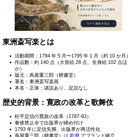
東洲斎写楽とは
活動期間：1794 年 5 月〜1795 年 1 月（約 10 か月）
作品数：約 140 点（大首絵 28 点、全身絵 102 点ほ
か）
版元：蔦屋重三郎（耕書堂）
署名：東洲斎写楽画
本名・正体：諸説あり、定説なし
歴史的背景：寛政の改革と歌舞伎
松平定信の寛政の改革（1787-93）
奢侈禁止令で出版界が締め付け
1793 年に定信失脚、出版界が再活性化
蔦屋重三郎（耕書堂）は
歌麿
でブランド確立