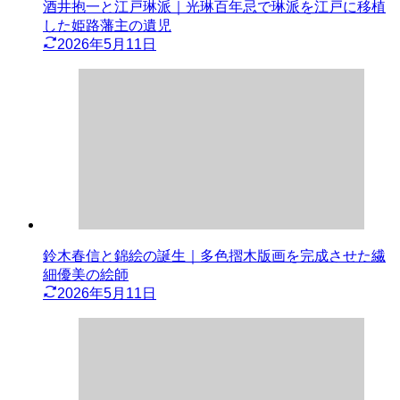
酒井抱一と江戸琳派｜光琳百年忌で琳派を江戸に移植
した姫路藩主の遺児
2026年5月11日
鈴木春信と錦絵の誕生｜多色摺木版画を完成させた繊
細優美の絵師
2026年5月11日