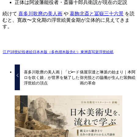
正体は阿波藩能役者・斎藤十郎兵衛説が現在の定説
続けて
喜多川歌麿の美人画
や
葛飾北斎と冨嶽三十六景
を読
むと、寛政〜文化期の浮世絵黄金期が立体的に見えてきま
す。
江戸
18世紀
役者絵
日本
木版（多色摺木版含む）
東洲斎写楽
浮世絵
紙
喜多川歌麿の美人画｜「ビード
俵屋宗達と琳派の始まり｜本阿
ロを吹く娘」が世界を魅了した
弥光悦との協働が生んだ装飾絵
浮世絵の頂点
画の革命