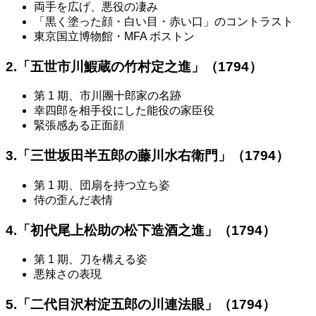
両手を広げ、悪役の凄み
「黒く塗った顔・白い目・赤い口」のコントラスト
東京国立博物館・MFA ボストン
2.「五世市川鰕蔵の竹村定之進」（1794）
第 1 期、市川團十郎家の名跡
幸四郎を相手役にした能役の家臣役
緊張感ある正面顔
3.「三世坂田半五郎の藤川水右衛門」（1794）
第 1 期、団扇を持つ立ち姿
侍の歪んだ表情
4.「初代尾上松助の松下造酒之進」（1794）
第 1 期、刀を構える姿
悪辣さの表現
5.「二代目沢村淀五郎の川連法眼」（1794）