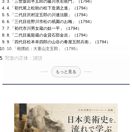
3.「三世坂田半五郎の藤川水右衛門」（1794）
4.「初代尾上松助の松下造酒之進」（1794）
5.「二代目沢村淀五郎の川連法眼」（1794）
6.「三代目佐野川市松の祇園のお梅」（1794）
7.「初代市川男女蔵の奴一平」（1794）
8.「二代目嵐龍蔵の金貸石部金吉」（1794）
9.「四代目松本幸四郎の山谷の肴屋五郎兵衛」（1794）
10.「相撲絵：大童山文五郎」（1795）
写楽の正体：諸説
もっと見る