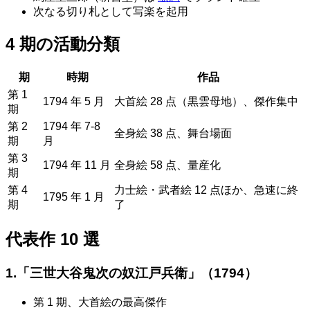
次なる切り札として写楽を起用
4 期の活動分類
期
時期
作品
第 1
1794 年 5 月
大首絵 28 点（黒雲母地）、傑作集中
期
第 2
1794 年 7-8
全身絵 38 点、舞台場面
期
月
第 3
1794 年 11 月
全身絵 58 点、量産化
期
第 4
力士絵・武者絵 12 点ほか、急速に終
1795 年 1 月
期
了
代表作 10 選
1.「三世大谷鬼次の奴江戸兵衛」（1794）
第 1 期、大首絵の最高傑作