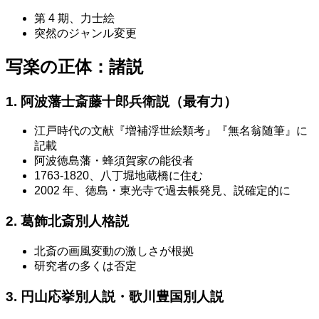
第 4 期、力士絵
突然のジャンル変更
写楽の正体：諸説
1. 阿波藩士斎藤十郎兵衛説（最有力）
江戸時代の文献『増補浮世絵類考』『無名翁随筆』に
記載
阿波徳島藩・蜂須賀家の能役者
1763-1820、八丁堀地蔵橋に住む
2002 年、徳島・東光寺で過去帳発見、説確定的に
2. 葛飾北斎別人格説
北斎の画風変動の激しさが根拠
研究者の多くは否定
3. 円山応挙別人説・歌川豊国別人説