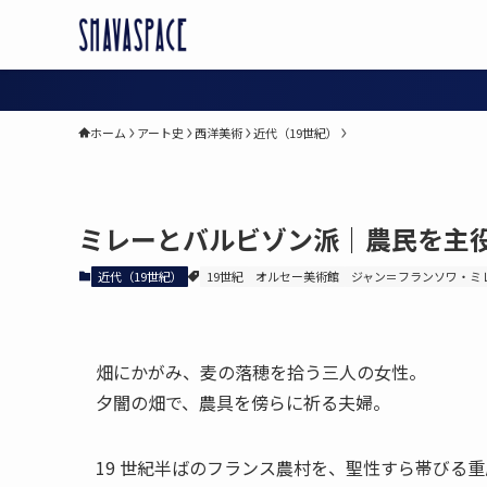
ホーム
アート史
西洋美術
近代（19世紀）
ミレーとバルビゾン派｜農民を主役
近代（19世紀）
19世紀
オルセー美術館
ジャン＝フランソワ・ミ
畑にかがみ、麦の落穂を拾う三人の女性。
夕闇の畑で、農具を傍らに祈る夫婦。
19 世紀半ばのフランス農村を、聖性すら帯びる