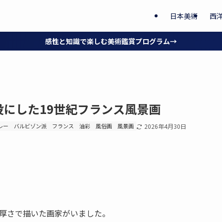
日本美術
西
感性と知識で楽しむ美術鑑賞プログラム→
にした19世紀フランス風景画
レー
バルビゾン派
フランス
油彩
風俗画
風景画
2026年4月30日
重厚さで描いた画家がいました。