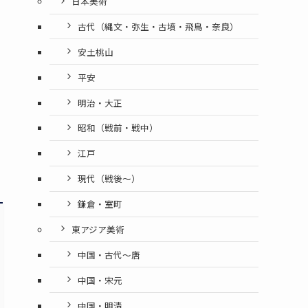
日本美術
古代（縄文・弥生・古墳・飛鳥・奈良）
安土桃山
平安
明治・大正
昭和（戦前・戦中）
江戸
現代（戦後〜）
鎌倉・室町
東アジア美術
中国・古代〜唐
中国・宋元
中国・明清