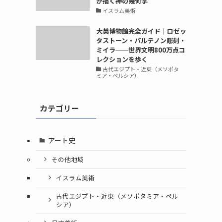
が描く神の幾何学
イスラム美術
大英博物館完全ガイド｜ロゼッ
タストーン・パルテノン彫刻・
ミイラ──世界文明800万点コ
レクションを歩く
古代エジプト・近東（メソポタ
ミア・ペルシア）
カテゴリー
アート史
その他地域
イスラム美術
古代エジプト・近東（メソポタミア・ペル
シア）