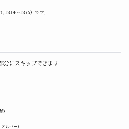
llet, 1814〜1875）です。
部分にスキップできます
術館）
9、オルセー）