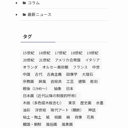
コラム
最新ニュース
タグ
15世紀
16世紀
17世紀
18世紀
19世紀
20世紀
21世紀
アメリカ合衆国
イタリア
オランダ
オルセー美術館
フランス
中世
中国
古代
古典主義
図像学
大理石
宗教画
屛風
岩絵具
工芸
建築
彫刻
戦後（1945〜）
抽象
日本
日本画（近代以降の制度的呼称）
木版（多色摺木版含む）
東京
歴史画
水墨
油彩
浮世絵
現代アート（横断）
神話
粘土・陶土
紙
絵画
絹
肖像
花鳥
韓国・朝鮮
風俗画
風景画