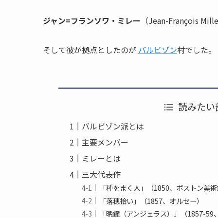
ジャン=フランソワ・ミレー
（Jean-François Mi
そして彼が拠点としたのが
バルビゾン
村でした。
読みたい
バルビゾン派とは
主要メンバー
ミレーとは
三大代表作
「種をまく人」（1850、ボストン美
「落穂拾い」（1857、オルセー）
「晩鐘（アンジェラス）」（1857-5