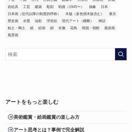
岩絵具
工芸
建築
彫刻
戦後（1945〜）
抽象
日本
日本画（近代以降の制度的呼称）
木版（多色摺木版含む）
東京
歴史画
水墨
油彩
浮世絵
現代アート（横断）
神話
粘土・陶土
紙
絵画
絹
肖像
花鳥
韓国・朝鮮
風俗画
風景画
アートをもっと楽しむ
美術鑑賞・絵画鑑賞の楽しみ方
アート思考とは？事例で完全解説