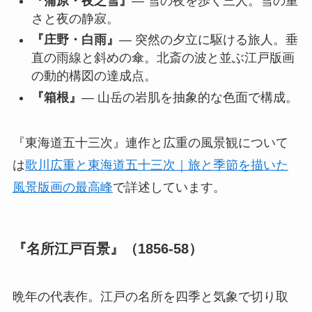
『蒲原・夜之雪』
— 雪の夜を歩く三人。雪の重
さと夜の静寂。
『庄野・白雨』
— 突然の夕立に駆ける旅人。垂
直の雨線と斜めの傘。北斎の波と並ぶ江戸版画
の動的構図の達成点。
『箱根』
— 山岳の岩肌を抽象的な色面で構成。
『東海道五十三次』連作と広重の風景観について
は
歌川広重と東海道五十三次｜旅と季節を描いた
風景版画の最高峰
で詳述しています。
『名所江戸百景』（1856-58）
晩年の代表作。江戸の名所を四季と気象で切り取