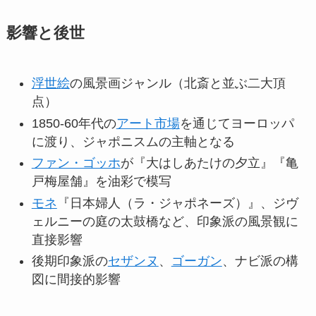
影響と後世
浮世絵
の風景画ジャンル（北斎と並ぶ二大頂
点）
1850-60年代の
アート市場
を通じてヨーロッパ
に渡り、ジャポニスムの主軸となる
ファン・ゴッホ
が『大はしあたけの夕立』『亀
戸梅屋舗』を油彩で模写
モネ
『日本婦人（ラ・ジャポネーズ）』、ジヴ
ェルニーの庭の太鼓橋など、印象派の風景観に
直接影響
後期印象派の
セザンヌ
、
ゴーガン
、ナビ派の構
図に間接的影響