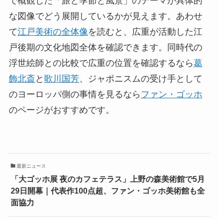
で概観した「旅と季節と風景」のテーマが具体的
な図像でどう展開しているかが見えます。あわせ
て
江戸美術の全体像
を読むと、広重が活動した江
戸後期の文化地図全体を確認できます。同時代の
浮世絵師との比較で広重の位置を確認するなら
葛
飾北斎
と
歌川国芳
、ジャポニスムの受け手として
のヨーロッパ側の事情を見るなら
ファン・ゴッホ
のページがおすすめです。
最新ニュース
「大ゴッホ展 夜のカフェテラス」上野の森美術館で5月
29日開幕｜代表作100点超、ファン・ゴッホ美術館も全
面協力