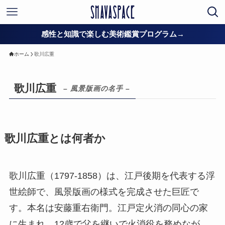
感性と知識で楽しむ美術鑑賞プログラム→
ホーム
歌川広重
歌川広重
– 風景版画の名手 –
歌川広重とは何者か
歌川広重（1797-1858）は、江戸後期を代表する浮
世絵師で、風景版画の様式を完成させた巨匠で
す。本名は安藤重右衛門。江戸定火消の同心の家
に生まれ、12歳で父を継いで火消役を務めなが