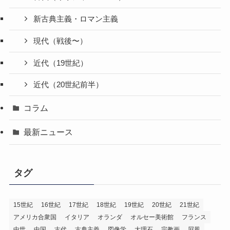
新古典主義・ロマン主義
現代（戦後〜）
近代（19世紀）
近代（20世紀前半）
コラム
最新ニュース
タグ
15世紀
16世紀
17世紀
18世紀
19世紀
20世紀
21世紀
アメリカ合衆国
イタリア
オランダ
オルセー美術館
フランス
中世
中国
古代
古典主義
図像学
大理石
宗教画
屛風