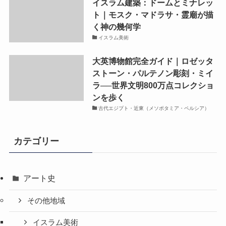
イスラム建築：ドームとミナレッ
ト｜モスク・マドラサ・霊廟が描
く神の幾何学
イスラム美術
大英博物館完全ガイド｜ロゼッタ
ストーン・パルテノン彫刻・ミイ
ラ──世界文明800万点コレクショ
ンを歩く
古代エジプト・近東（メソポタミア・ペルシア）
カテゴリー
アート史
その他地域
イスラム美術