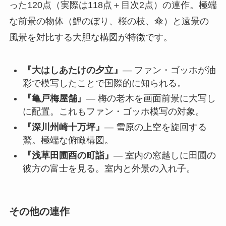
った120点（実際は118点＋目次2点）の連作。極端
な前景の物体（鯉のぼり、桜の枝、傘）と遠景の
風景を対比する大胆な構図が特徴です。
『大はしあたけの夕立』
— ファン・ゴッホが油
彩で模写したことで国際的に知られる。
『亀戸梅屋舗』
— 梅の老木を画面前景に大写し
に配置。これもファン・ゴッホ模写の対象。
『深川州崎十万坪』
— 雪原の上空を旋回する
鷲。極端な俯瞰構図。
『浅草田圃酉の町詣』
— 室内の窓越しに田圃の
彼方の富士を見る。室内と外景の入れ子。
その他の連作