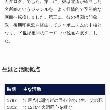
カタログ」でした。第二に、彼は北斎が確立した
名所絵というジャンルを、より抒情的で季節的な
画面へ転換しました。第三に、彼の構図は印象
派・後期印象派を経由してジャポニスムの中核と
なり、19世紀後半のヨーロッパ絵画を変えまし
た。
生涯と活動拠点
時期
主な活動
1797-
江戸八代洲河岸の同心宅で出生。父の死
1812
で12歳で火消同心を継ぐ