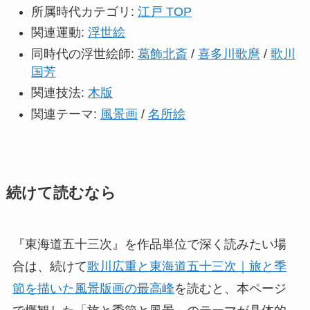
所属時代カテゴリ:
江戸 TOP
関連運動:
浮世絵
同時代の浮世絵師:
葛飾北斎
/
喜多川歌麿
/
歌川
国芳
関連技法:
木版
関連テーマ:
風景画
/
名所絵
続けて読むなら
『東海道五十三次』を作品単位で深く読みたい場
合は、続けて
歌川広重と東海道五十三次｜旅と季
節を描いた風景版画の最高峰
を読むと、本ページ