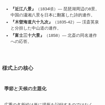
『近江八景』
（1834頃）— 琵琶湖周辺の8景。
中国の瀟湘八景を日本に翻案した詩的連作。
『木曽海道六十九次』
（1835-42）— 渓斎英泉
と分担した中山道の連作。
『富士三十六景』
（1858）— 北斎の同名連作
への応答。
様式上の核心
季節と天候の主題化
広重の名所絵は単に場所を記録するのではなく、