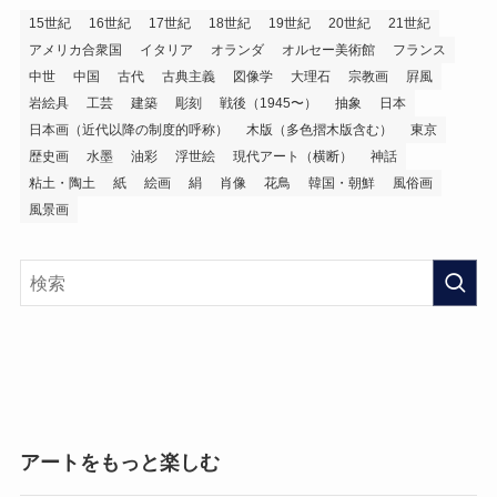
15世紀
16世紀
17世紀
18世紀
19世紀
20世紀
21世紀
アメリカ合衆国
イタリア
オランダ
オルセー美術館
フランス
中世
中国
古代
古典主義
図像学
大理石
宗教画
屛風
岩絵具
工芸
建築
彫刻
戦後（1945〜）
抽象
日本
日本画（近代以降の制度的呼称）
木版（多色摺木版含む）
東京
歴史画
水墨
油彩
浮世絵
現代アート（横断）
神話
粘土・陶土
紙
絵画
絹
肖像
花鳥
韓国・朝鮮
風俗画
風景画
アートをもっと楽しむ