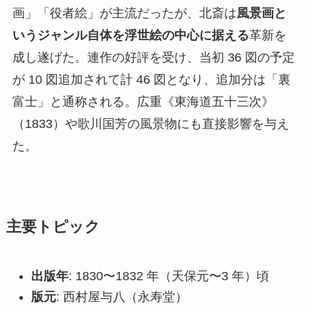
画」「役者絵」が主流だったが、北斎は
風景画と
いうジャンル自体を浮世絵の中心に据える
革新を
成し遂げた。連作の好評を受け、当初 36 図の予定
が 10 図追加されて計 46 図となり、追加分は「裏
富士」と通称される。広重《東海道五十三次》
（1833）や歌川国芳の風景物にも直接影響を与え
た。
主要トピック
出版年
: 1830〜1832 年（天保元〜3 年）頃
版元
: 西村屋与八（永寿堂）