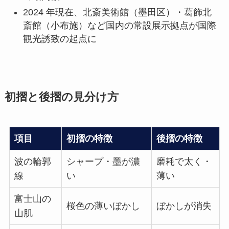
2024 年現在、北斎美術館（墨田区）・葛飾北
斎館（小布施）など国内の常設展示拠点が国際
観光誘致の起点に
初摺と後摺の見分け方
項目
初摺の特徴
後摺の特徴
波の輪郭
シャープ・墨が濃
磨耗で太く・
線
い
薄い
富士山の
桜色の薄いぼかし
ぼかしが消失
山肌