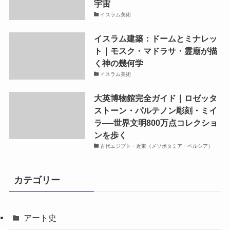
宇宙
イスラム美術
イスラム建築：ドームとミナレッ
ト｜モスク・マドラサ・霊廟が描
く神の幾何学
イスラム美術
大英博物館完全ガイド｜ロゼッタ
ストーン・パルテノン彫刻・ミイ
ラ──世界文明800万点コレクショ
ンを歩く
古代エジプト・近東（メソポタミア・ペルシア）
カテゴリー
アート史