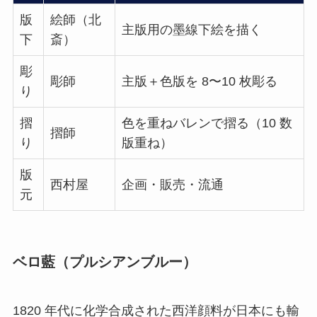
版
絵師（北
主版用の墨線下絵を描く
下
斎）
彫
彫師
主版＋色版を 8〜10 枚彫る
り
摺
色を重ねバレンで摺る（10 数
摺師
り
版重ね）
版
西村屋
企画・販売・流通
元
ベロ藍（プルシアンブルー）
1820 年代に化学合成された西洋顔料が日本にも輸