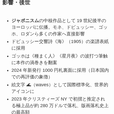
影響・後世
ジャポニスム
の中核作品として 19 世紀後半の
ヨーロッパに伝播。モネ、ドビュッシー、ゴッ
ホ、ロダンら多くの作家へ直接影響
ドビュッシー交響詩《海》（1905）の楽譜表紙
に採用
ゴッホは《種まく人》《星月夜》の波打つ筆触
に本作の渦巻きを翻案
2024 年新発行 1000 円札裏面に採用（日本国内
での再評価の象徴）
絵文字 🌊（waves）として国際標準化、世界的
アイコンに
2023 年クリスティーズ NY で初摺と推定され
る極上品が約 280 万ドルで落札、版画落札史上
の最高額