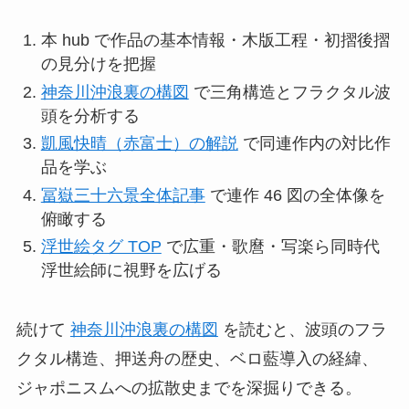
本 hub で作品の基本情報・木版工程・初摺後摺
の見分けを把握
神奈川沖浪裏の構図
で三角構造とフラクタル波
頭を分析する
凱風快晴（赤富士）の解説
で同連作内の対比作
品を学ぶ
冨嶽三十六景全体記事
で連作 46 図の全体像を
俯瞰する
浮世絵タグ TOP
で広重・歌麿・写楽ら同時代
浮世絵師に視野を広げる
続けて
神奈川沖浪裏の構図
を読むと、波頭のフラ
クタル構造、押送舟の歴史、ベロ藍導入の経緯、
ジャポニスムへの拡散史までを深掘りできる。