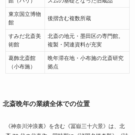
館（パリ）
スムの基礎となった旧蔵品
東京国立博物
後摺含む複数所蔵
館
すみだ北斎美
北斎の地元・墨田区の専門館。
術館
複製・関連資料が充実
葛飾北斎館
晩年滞在地・小布施の北斎研究
（小布施）
拠点
北斎晩年の業績全体での位置
《神奈川沖浪裏》を含む《冨嶽三十六景》は、北