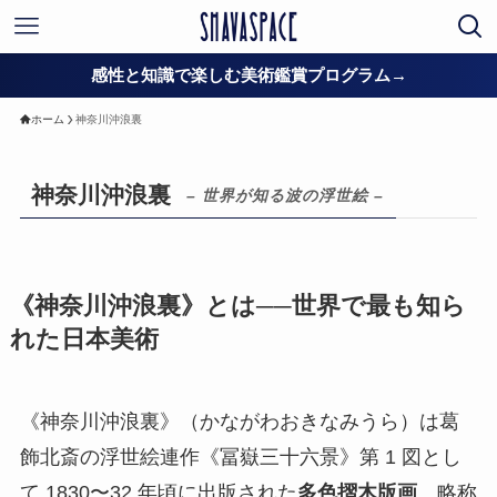
感性と知識で楽しむ美術鑑賞プログラム→
ホーム
神奈川沖浪裏
神奈川沖浪裏
– 世界が知る波の浮世絵 –
《神奈川沖浪裏》とは──世界で最も知ら
れた日本美術
《神奈川沖浪裏》（かながわおきなみうら）は葛
飾北斎の浮世絵連作《冨嶽三十六景》第 1 図とし
て 1830〜32 年頃に出版された
多色摺木版画
。略称