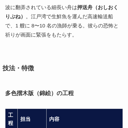
波に翻弄されている細長い舟は
押送舟（おしおく
りぶね）
。江戸湾で生鮮魚を運んだ高速輸送船
で、1 艘に 8〜10 名の漁師が乗る。彼らの恐怖と
祈りが画面に緊張をもたらす。
技法・特徴
多色摺木版（錦絵）の工程
工
担当
内容
程