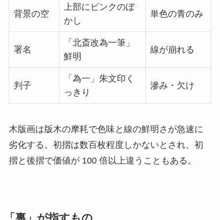
上部にピンクのぼ
背景の空
単色の青のみ
かし
「北斎改為一筆」
署名
線が崩れる
鮮明
「為一」朱文印く
判子
滲み・欠け
っきり
木版画は版木の摩耗で色味と線の鮮明さが急速に
劣化する。初摺は数百枚程度しかないとされ、初
摺と後摺で価値が 100 倍以上違うこともある。
「裏」が指すもの