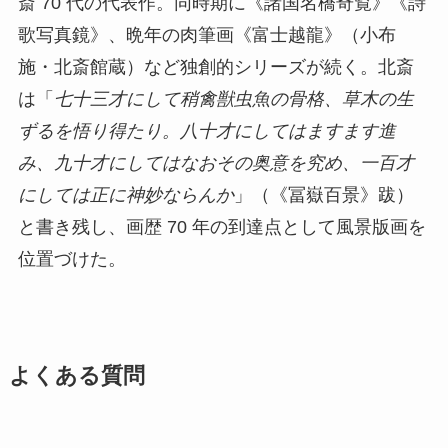
斎 70 代の代表作。同時期に《諸国名橋奇覧》《詩
歌写真鏡》、晩年の肉筆画《富士越龍》（小布
施・北斎館蔵）など独創的シリーズが続く。北斎
は「
七十三才にして稍禽獣虫魚の骨格、草木の生
ずるを悟り得たり。八十才にしてはますます進
み、九十才にしてはなおその奥意を究め、一百才
にしては正に神妙ならんか
」（《冨嶽百景》跋）
と書き残し、画歴 70 年の到達点として風景版画を
位置づけた。
よくある質問