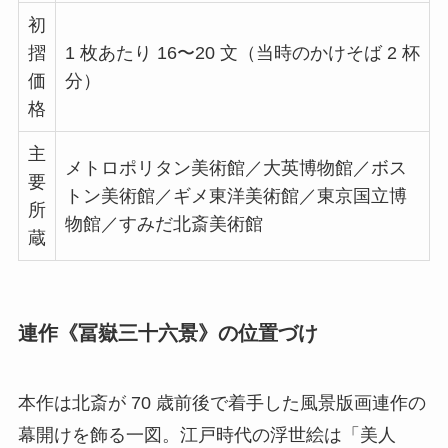
初
摺
1 枚あたり 16〜20 文（当時のかけそば 2 杯
価
分）
格
主
メトロポリタン美術館／大英博物館／ボス
要
トン美術館／ギメ東洋美術館／東京国立博
所
物館／すみだ北斎美術館
蔵
連作《冨嶽三十六景》の位置づけ
本作は北斎が 70 歳前後で着手した風景版画連作の
幕開けを飾る一図。江戸時代の浮世絵は「美人