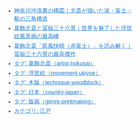
神奈川沖浪裏の構図｜北斎が描いた波・富士・
船の三角構造
葛飾北斎と冨嶽三十六景｜世界を魅了した浮世
絵風景画の最高峰
葛飾北斎「凱風快晴（赤富士）」を読み解く｜
冨嶽三十六景の最高傑作
タグ: 葛飾北斎（artist-hokusai）
タグ: 浮世絵（movement-ukiyoe）
タグ: 木版（technique-woodblock）
タグ: 日本（country-japan）
タグ: 版画（genre-printmaking）
カテゴリ: 江戸