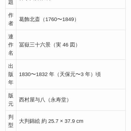
題
作
葛飾北斎（1760〜1849）
者
連
作
冨嶽三十六景（実 46 図）
名
出
版
1830〜1832 年（天保元〜3 年）頃
年
版
西村屋与八（永寿堂）
元
判
大判錦絵 約 25.7 × 37.9 cm
型