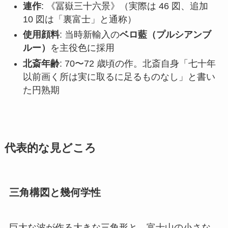
連作
: 《冨嶽三十六景》（実際は 46 図、追加
10 図は「裏富士」と通称）
使用顔料
: 当時新輸入の
ベロ藍（プルシアンブ
ルー）
を主役色に採用
北斎年齢
: 70〜72 歳頃の作。北斎自身「七十年
以前画く所は実に取るに足るものなし」と書い
た円熟期
代表的な見どころ
三角構図と幾何学性
巨大な波が作る大きな三角形と、富士山の小さな