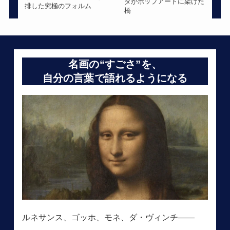
ダがポップアートに架けた
排した究極のフォルム
橋
名画の“すごさ”を、
自分の言葉で語れるようになる
ルネサンス、ゴッホ、モネ、ダ・ヴィンチ――