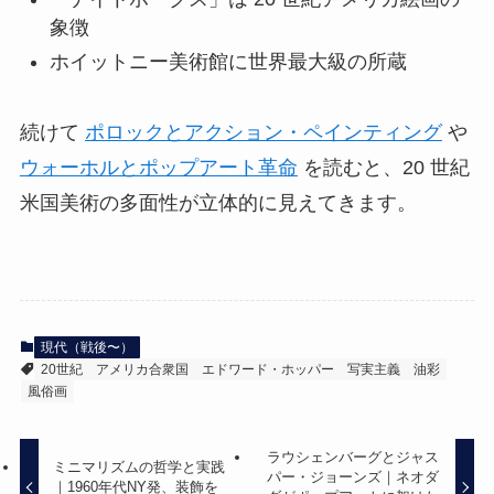
象徴
ホイットニー美術館に世界最大級の所蔵
続けて
ポロックとアクション・ペインティング
や
ウォーホルとポップアート革命
を読むと、20 世紀
米国美術の多面性が立体的に見えてきます。
現代（戦後〜）
20世紀
アメリカ合衆国
エドワード・ホッパー
写実主義
油彩
風俗画
ラウシェンバーグとジャス
ミニマリズムの哲学と実践
パー・ジョーンズ｜ネオダ
｜1960年代NY発、装飾を