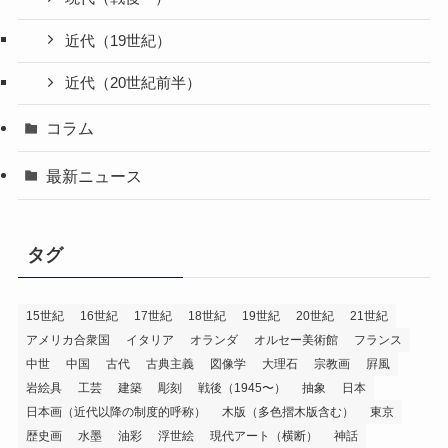
近代（19世紀）
近代（20世紀前半）
コラム
最新ニュース
タグ
15世紀
16世紀
17世紀
18世紀
19世紀
20世紀
21世紀
アメリカ合衆国
イタリア
オランダ
オルセー美術館
フランス
中世
中国
古代
古典主義
図像学
大理石
宗教画
屛風
岩絵具
工芸
建築
彫刻
戦後（1945〜）
抽象
日本
日本画（近代以降の制度的呼称）
木版（多色摺木版含む）
東京
歴史画
水墨
油彩
浮世絵
現代アート（横断）
神話