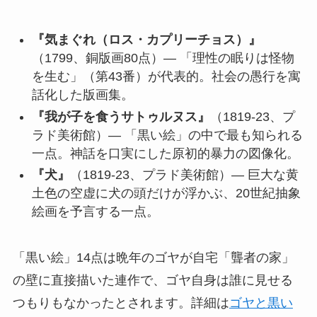
『気まぐれ（ロス・カプリーチョス）』
（1799、銅版画80点）— 「理性の眠りは怪物
を生む」（第43番）が代表的。社会の愚行を寓
話化した版画集。
『我が子を食うサトゥルヌス』
（1819-23、プ
ラド美術館）— 「黒い絵」の中で最も知られる
一点。神話を口実にした原初的暴力の図像化。
『犬』
（1819-23、プラド美術館）— 巨大な黄
土色の空虚に犬の頭だけが浮かぶ、20世紀抽象
絵画を予言する一点。
「黒い絵」14点は晩年のゴヤが自宅「聾者の家」
の壁に直接描いた連作で、ゴヤ自身は誰に見せる
つもりもなかったとされます。詳細は
ゴヤと黒い