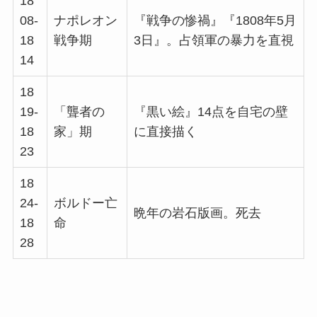
18
08-
ナポレオン
『戦争の惨禍』『1808年5月
18
戦争期
3日』。占領軍の暴力を直視
14
18
19-
「聾者の
『黒い絵』14点を自宅の壁
18
家」期
に直接描く
23
18
24-
ボルドー亡
晩年の岩石版画。死去
18
命
28