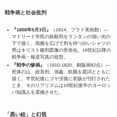
戦争画と社会批判
『1808年5月3日』
（1814、プラド美術館）—
マドリード市民の銃殺刑をランタンの強い光の
下で描く。両腕を広げて刑を待つ白いシャツの
男はキリスト磔刑図像の世俗化。19世紀以降の
戦争画・報道写真の祖型。
『戦争の惨禍』
（1810-1820、銅版画82点）—
死体の山、絞首刑、強姦、飢餓を題詞とともに
描く。半世紀後にゴヤ没後に初版が刊行された
とき、そのリアリズムは19世紀後半のヨーロッ
パ知識人を震撼させた。
「黒い絵」と幻視