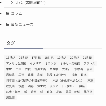
近代（20世紀前半）
コラム
最新ニュース
タグ
15世紀
16世紀
17世紀
18世紀
19世紀
20世紀
21世紀
アメリカ合衆国
イタリア
オランダ
オルセー美術館
フランス
中世
中国
古代
古典主義
図像学
大理石
宗教画
屛風
岩絵具
工芸
建築
彫刻
戦後（1945〜）
抽象
日本
日本画（近代以降の制度的呼称）
木版（多色摺木版含む）
東京
歴史画
水墨
油彩
浮世絵
現代アート（横断）
神話
粘土・陶土
紙
絵画
絹
肖像
花鳥
韓国・朝鮮
風俗画
風景画