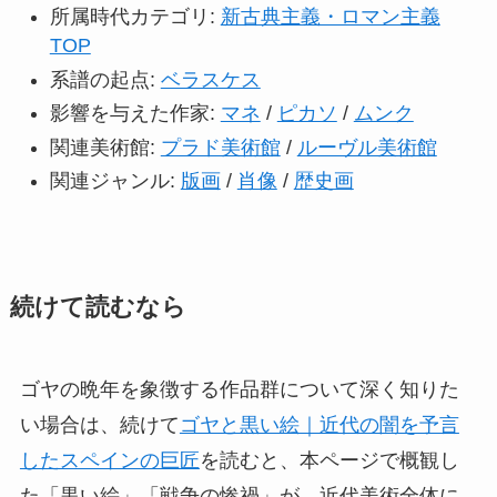
所属時代カテゴリ:
新古典主義・ロマン主義
TOP
系譜の起点:
ベラスケス
影響を与えた作家:
マネ
/
ピカソ
/
ムンク
関連美術館:
プラド美術館
/
ルーヴル美術館
関連ジャンル:
版画
/
肖像
/
歴史画
続けて読むなら
ゴヤの晩年を象徴する作品群について深く知りた
い場合は、続けて
ゴヤと黒い絵｜近代の闇を予言
したスペインの巨匠
を読むと、本ページで概観し
た「黒い絵」「戦争の惨禍」が、近代美術全体に