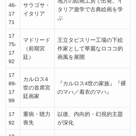
地方の絵画工房で出発。イ
46-
サラゴサ・
タリア遊学で古典絵画を学
17
イタリア
ぶ
71
17
マドリード
王立タピスリー工場の下絵
75-
（前期宮
作家として華麗なロココ的
17
廷）
画風を展開
92
17
カルロス4
89-
『カルロス4世の家族』『裸
世の首席宮
17
のマハ／着衣のマハ』
廷画家
99
17
重病・聴力
以後、内向的・幻視的主題
92
喪失
が深化