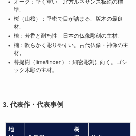
オーク：堅く重い。北方ルネサンス板絵の標
準。
桜（山桜）：堅密で目が詰まる。版木の最良
材。
檜：芳香と耐朽性。日本の仏像彫刻の主材。
楠：軟らかく彫りやすい。古代仏像・神像の主
材。
菩提樹（lime/linden）：細密彫刻に向く。ゴシ
ック木彫の主材。
3. 代表作・代表事例
地
樹