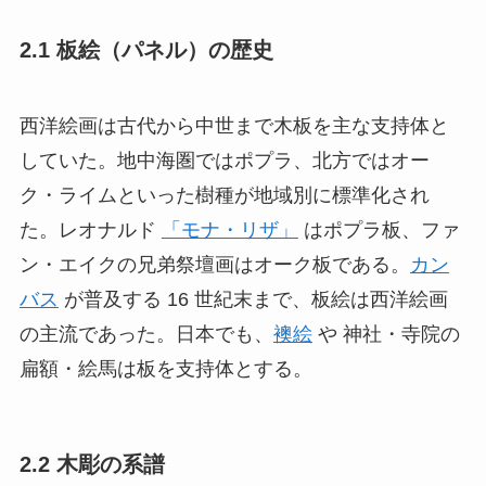
2.1 板絵（パネル）の歴史
西洋絵画は古代から中世まで木板を主な支持体と
していた。地中海圏ではポプラ、北方ではオー
ク・ライムといった樹種が地域別に標準化され
た。レオナルド
「モナ・リザ」
はポプラ板、ファ
ン・エイクの兄弟祭壇画はオーク板である。
カン
バス
が普及する 16 世紀末まで、板絵は西洋絵画
の主流であった。日本でも、
襖絵
や 神社・寺院の
扁額・絵馬は板を支持体とする。
2.2 木彫の系譜