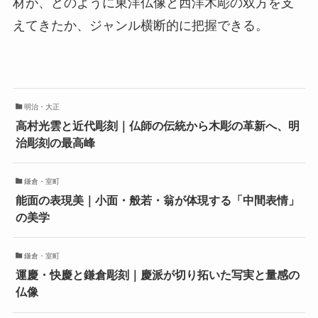
材が、どのように東洋仏像と西洋木彫の双方を支
えてきたか、ジャンル横断的に把握できる。
明治・大正
高村光雲と近代彫刻｜仏師の伝統から木彫の革新へ、明
治彫刻の最高峰
鎌倉・室町
能面の表現美｜小面・般若・翁が体現する「中間表情」
の美学
鎌倉・室町
運慶・快慶と鎌倉彫刻｜慶派が切り拓いた写実と量感の
仏像