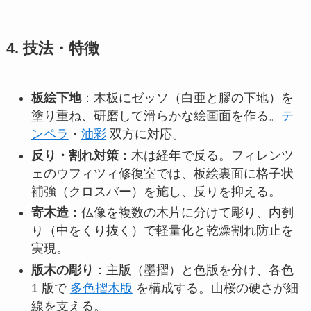
4. 技法・特徴
板絵下地
：木板にゼッソ（白亜と膠の下地）を
塗り重ね、研磨して滑らかな絵画面を作る。
テ
ンペラ
・
油彩
双方に対応。
反り・割れ対策
：木は経年で反る。フィレンツ
ェのウフィツィ修復室では、板絵裏面に格子状
補強（クロスバー）を施し、反りを抑える。
寄木造
：仏像を複数の木片に分けて彫り、内刳
り（中をくり抜く）で軽量化と乾燥割れ防止を
実現。
版木の彫り
：主版（墨摺）と色版を分け、各色
1 版で
多色摺木版
を構成する。山桜の硬さが細
線を支える。