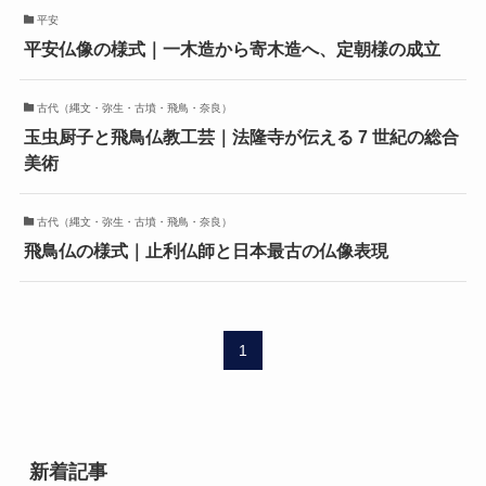
平安
平安仏像の様式｜一木造から寄木造へ、定朝様の成立
古代（縄文・弥生・古墳・飛鳥・奈良）
玉虫厨子と飛鳥仏教工芸｜法隆寺が伝える 7 世紀の総合
美術
古代（縄文・弥生・古墳・飛鳥・奈良）
飛鳥仏の様式｜止利仏師と日本最古の仏像表現
1
新着記事