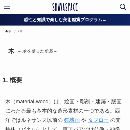
感性と知識で楽しむ美術鑑賞プログラム→
ホーム
木
木
– 木を使った作品 –
1. 概要
木（material-wood）は、絵画・彫刻・建築・版画
にわたる最も基本的な造形素材の一つである。西
洋ではルネサンス以前の
祭壇画
や
タブロー
の支
持体（パネル）として、東アジアでは仏像・神像