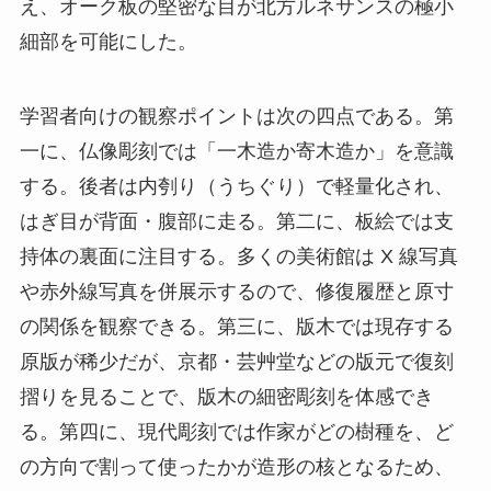
え、オーク板の堅密な目が北方ルネサンスの極小
細部を可能にした。
学習者向けの観察ポイントは次の四点である。第
一に、仏像彫刻では「一木造か寄木造か」を意識
する。後者は内刳り（うちぐり）で軽量化され、
はぎ目が背面・腹部に走る。第二に、板絵では支
持体の裏面に注目する。多くの美術館は X 線写真
や赤外線写真を併展示するので、修復履歴と原寸
の関係を観察できる。第三に、版木では現存する
原版が稀少だが、京都・芸艸堂などの版元で復刻
摺りを見ることで、版木の細密彫刻を体感でき
る。第四に、現代彫刻では作家がどの樹種を、ど
の方向で割って使ったかが造形の核となるため、