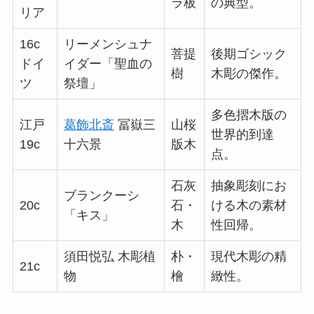
ラ板
の典型。
リア
16c
リーメンシュナ
菩提
後期ゴシック
ドイ
イダー「聖血の
樹
木彫の傑作。
ツ
祭壇」
多色摺木版の
江戸
葛飾北斎
冨嶽三
山桜
世界的到達
19c
十六景
版木
点。
石灰
抽象彫刻にお
ブランクーシ
20c
石・
ける木の素材
「キス」
木
性回帰。
須田悦弘 木彫植
朴・
現代木彫の精
21c
物
檜
緻性。