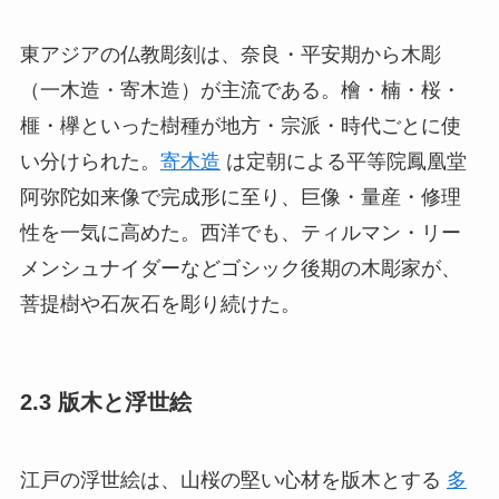
東アジアの仏教彫刻は、奈良・平安期から木彫
（一木造・寄木造）が主流である。檜・楠・桜・
榧・欅といった樹種が地方・宗派・時代ごとに使
い分けられた。
寄木造
は定朝による平等院鳳凰堂
阿弥陀如来像で完成形に至り、巨像・量産・修理
性を一気に高めた。西洋でも、ティルマン・リー
メンシュナイダーなどゴシック後期の木彫家が、
菩提樹や石灰石を彫り続けた。
2.3 版木と浮世絵
江戸の浮世絵は、山桜の堅い心材を版木とする
多