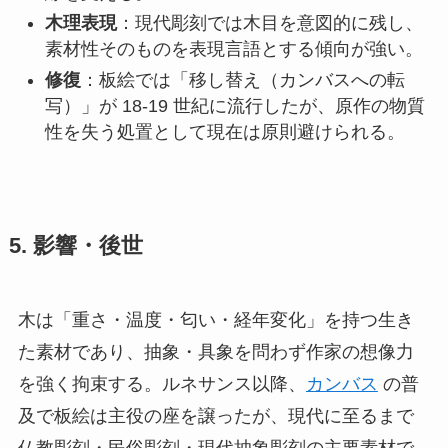
木理表現
：現代彫刻では木目を意図的に残し、
素材性そのものを表現言語とする傾向が強い。
修復
：板絵では「移し替え（カンバスへの転
写）」が 18-19 世紀に流行したが、原作の物質
性を失う処置として現在は原則避けられる。
5. 影響・後世
木は「重さ・温度・匂い・経年変化」を持つ生き
た素材であり、抽象・具象を問わず作家の想像力
を強く拘束する。ルネサンス以降、
カンバス
の普
及で板絵は主役の座を譲ったが、現代に至るまで
仏教彫刻・民俗彫刻・現代抽象彫刻の主要素材で