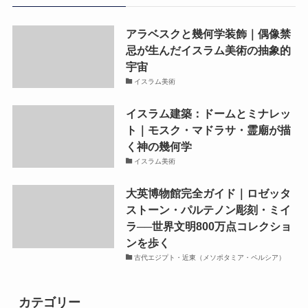
アラベスクと幾何学装飾｜偶像禁
忌が生んだイスラム美術の抽象的
宇宙
イスラム美術
イスラム建築：ドームとミナレッ
ト｜モスク・マドラサ・霊廟が描
く神の幾何学
イスラム美術
大英博物館完全ガイド｜ロゼッタ
ストーン・パルテノン彫刻・ミイ
ラ──世界文明800万点コレクショ
ンを歩く
古代エジプト・近東（メソポタミア・ペルシア）
カテゴリー