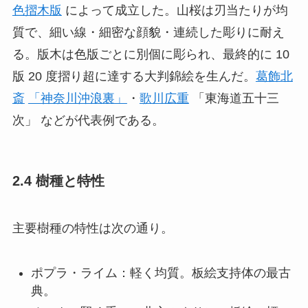
色摺木版
によって成立した。山桜は刃当たりが均
質で、細い線・細密な顔貌・連続した彫りに耐え
る。版木は色版ごとに別個に彫られ、最終的に 10
版 20 度摺り超に達する大判錦絵を生んだ。
葛飾北
斎
「神奈川沖浪裏」
・
歌川広重
「東海道五十三
次」 などが代表例である。
2.4 樹種と特性
主要樹種の特性は次の通り。
ポプラ・ライム：軽く均質。板絵支持体の最古
典。