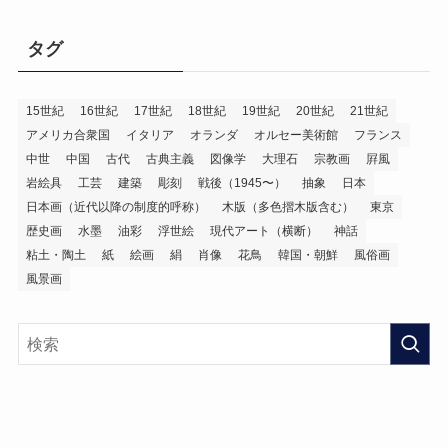
タグ
15世紀
16世紀
17世紀
18世紀
19世紀
20世紀
21世紀
アメリカ合衆国
イタリア
オランダ
オルセー美術館
フランス
中世
中国
古代
古典主義
図像学
大理石
宗教画
屛風
岩絵具
工芸
建築
彫刻
戦後（1945〜）
抽象
日本
日本画（近代以降の制度的呼称）
木版（多色摺木版含む）
東京
歴史画
水墨
油彩
浮世絵
現代アート（横断）
神話
粘土・陶土
紙
絵画
絹
肖像
花鳥
韓国・朝鮮
風俗画
風景画