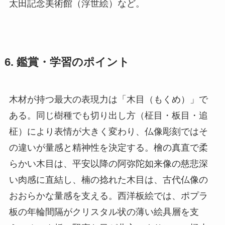
太田記念美術館（浮世絵）など。
6. 鑑賞・学習のポイント
木材が持つ最大の表現力は「木目（もくめ）」で
ある。同じ樹種でも切り出し方（柾目・板目・追
柾）により表情が大きく変わり、仏像彫刻ではそ
の違いが量感と精神性を決定する。檜の真直で柔
らかい木目は、平安以降の阿弥陀如来像の慈悲深
い肉感に直結し、楠の捻れた木目は、古代仏像の
おおらかな量感を支える。西洋板絵では、ポプラ
板の年輪間隔がクリスタル状の薄い絵具層を支