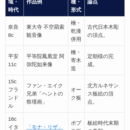
域・
作品例
種・
論点
時代
形式
檜・
奈良
東大寺 不空羂索
古代日本木彫
乾漆
8c
観音像
の頂点。
併用
檜・
平安
平等院鳳凰堂 阿
定朝様の完
寄木
11c
弥陀如来像
成。
造
15c
ファン・エイク
北方ルネサン
フラ
オー
兄弟「ヘントの
ス板絵の頂
ンド
ク板
祭壇画」
点。
ル
16c
ポプ
板絵時代末期
イタ
「モナ・リザ」